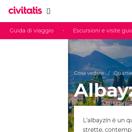
Guida di viaggio
Escursioni e visite gu
Cosa vedere
Quartie
Albay
L'albayzín è un qu
strette, contempl