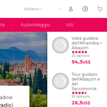
Italiano
rta
Autonoleggio
Voli
Il tuo carrello è vuoto
Visita guidata
dell'Alhambra +
Albayzín
25 opinioni
94,3
US$
Tour guidato
dell'Albayzín e
del
Sacromonte
55 opinioni
radine
26,3
US$
radici