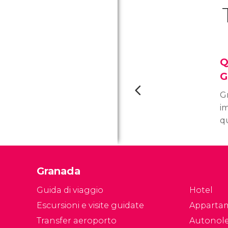
Q
G
Gr
im
qu
gr
ci
vi
Granada
ci
ne
Guida di viaggio
Hotel
S
Escursioni e visite guidate
Apparta
Re
Transfer aeroporto
Autonol