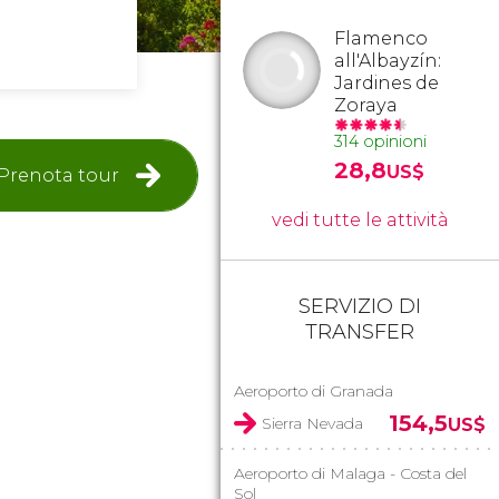
Flamenco
all'Albayzín:
Jardines de
Zoraya
314 opinioni
28,8
US$
Prenota tour
vedi tutte le attività
SERVIZIO DI
TRANSFER
Aeroporto di Granada
154,5
Sierra Nevada
US$
Aeroporto di Malaga - Costa del
Sol