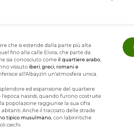
iere che si estende dalla parte più alta
el fino alla calle Elvira, che parte da
ne sia conosciuto come
il quartiere arabo
,
anno vissuto
iberi, greci, romani e
nferisce all'Albayzín un'atmosfera unica.
splendore ed espansione del quartiere
l'epoca nasridi, quando furono costruite
la popolazione raggiunse la sua cifra
 abitanti. Anche il tracciato delle strade
mo tipico musulmano
, con labirintiche
oli ciechi.