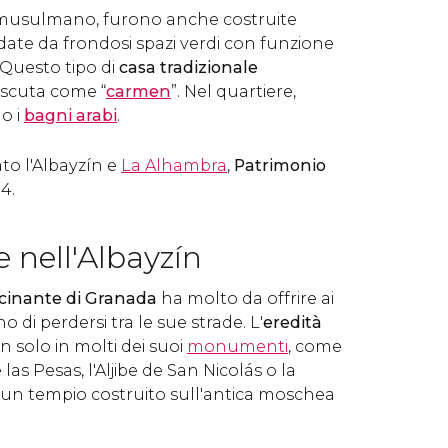
 musulmano, furono anche costruite
ate da frondosi spazi verdi con funzione
. Questo tipo di
casa tradizionale
scuta come “
carmen
”. Nel quartiere,
o i
bagni arabi
.
to l'Albayzín e
La Alhambra
,
Patrimonio
4.
 nell'Albayzín
scinante di Granada
ha molto da offrire ai
o di perdersi tra le sue strade. L'
eredità
 solo in molti dei suoi
monumenti
, come
e las Pesas, l'Aljibe de San Nicolás o la
, un tempio costruito sull'antica moschea