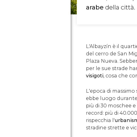
arabe
della città.
L'Albayzín è il quart
del cerro de San Migu
Plaza Nueva. Sebbe
per le sue strade h
visigoti
, cosa che co
L'epoca di massimo 
ebbe luogo durante 
più di 30 moschee e 
record: più di 40.000
rispecchia l'
urbanis
stradine strette e vic