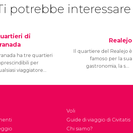
Ti potrebbe interessare
uartieri di
Realejo
ranada
Il quartiere del Realejo è
anada ha tre quartieri
famoso per la sua
prescindibili per
gastronomia, la sua
alsiasi viaggiatore
eredità ebraica e per
azie alle particolarità di
luoghi come il Campo
ascuno e alla sua
del Príncipe o la Casa de
cinanza con il centro
los Tiros.
ttà. Scopri cosa vedere
ll'Albayzín, nel
Voli
acromonte e nel
menti
Guide di viaggio di Civitatis
alejo.
eggio
Chi siamo?