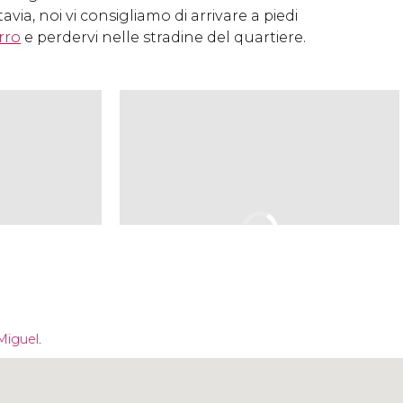
avia, noi vi consigliamo di arrivare a piedi
rro
e perdervi nelle stradine del quartiere.
Miguel.
Clicca per usare la mappa