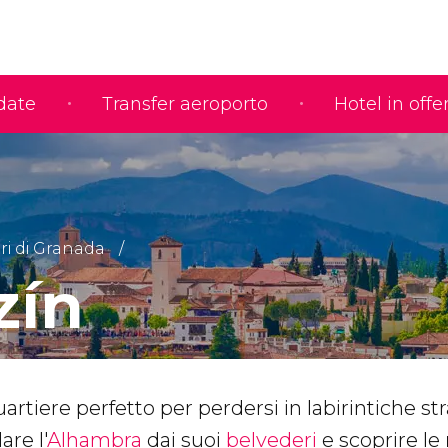
idate
Transfer aeroporto
Hotel in offe
ri di Granada
zín
artiere perfetto per perdersi in labirintiche st
are l'
Alhambra
dai suoi
belvederi
e scoprire le