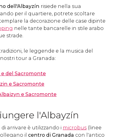
ino dell'Albayzín
risiede nella sua
ndo per il quartiere, potrete scoltare
templare la decorazione delle case dipinte
pping
nelle tante bancarelle in stile arabo
ue strade.
e tradizioni, le leggende e la musica del
 nostri tour a Granada:
n e del Sacromonte
zin e Sacromonte
 Albaizyn e Sacromonte
ungere l'Albayzín
i arrivare è utilizzando i
microbus
(linee
collegano il
centro di Granada
con l'antico