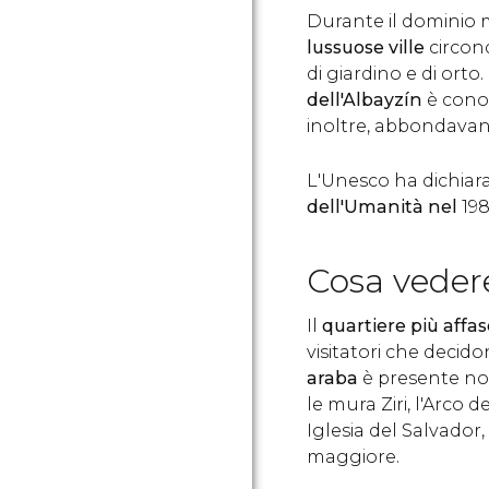
Durante il dominio
lussuose ville
circond
di giardino e di orto
dell'Albayzín
è cono
inoltre, abbondavan
L'Unesco ha dichiara
dell'Umanità nel
198
Cosa vedere
Il
quartiere più affa
visitatori che decidon
araba
è presente non
le mura Ziri, l'Arco d
Iglesia del Salvador
maggiore.