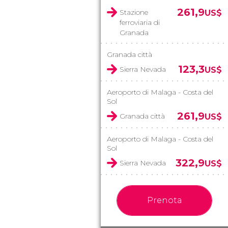
261,9
Stazione
US$
ferroviaria di
Granada
Granada città
123,3
Sierra Nevada
US$
Aeroporto di Malaga - Costa del
Sol
261,9
Granada città
US$
Aeroporto di Malaga - Costa del
Sol
322,9
Sierra Nevada
US$
Prenota