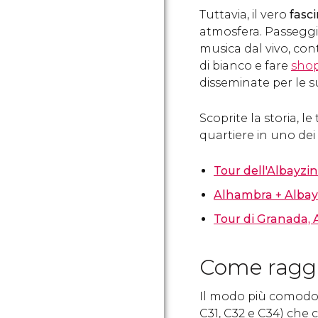
Tuttavia, il vero
fasc
atmosfera. Passeggia
musica dal vivo, con
di bianco e fare
sho
disseminate per le s
Scoprite la storia, l
quartiere in uno dei
Tour dell'Albayzi
Alhambra + Albay
Tour di Granada,
Come raggi
Il modo più comodo d
C31, C32 e C34) che 