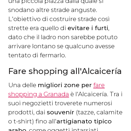
una piccola piazza dalla quale si
snodano altre strade anguste.
L'obiettivo di costruire strade così
strette era quello di
evitare i furti
,
dato che il ladro non sarebbe potuto
arrivare lontano se qualcuno avesse
tentato di fermarlo.
Fare shopping all'Alcaicería
Una delle
migliori zone per
fare
shopping a Granada
è l'Alcaicería. Tra i
suoi negozietti troverete numerosi
prodotti, dai
souvenir
(tazze, calamite
o t-shirt) fino all'
artigianato tipico
arabo
, come oggetti intarsiati,