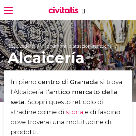
Cosa vedere
Monumenti e attrazioni turistiche
Alcaicería
In pieno
centro di Granada
si trova
l'Alcaicería, l'
antico mercato della
seta
. Scopri questo reticolo di
stradine colme di
storia
e di fascino
dove troverai una moltitudine di
prodotti.