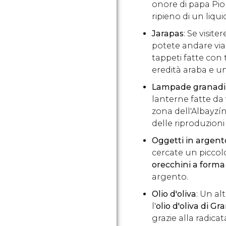
onore di papa Pi
ripieno di un liqu
Jarapas
: Se visiter
potete andare vi
tappeti fatte con t
eredità araba e un
Lampade granad
lanterne fatte da 
zona dell'Albayzín
delle riproduzioni
Oggetti in argent
cercate un piccol
orecchini a forma
argento.
Olio d'oliva
: Un al
l'
olio d'oliva di G
grazie alla radicat