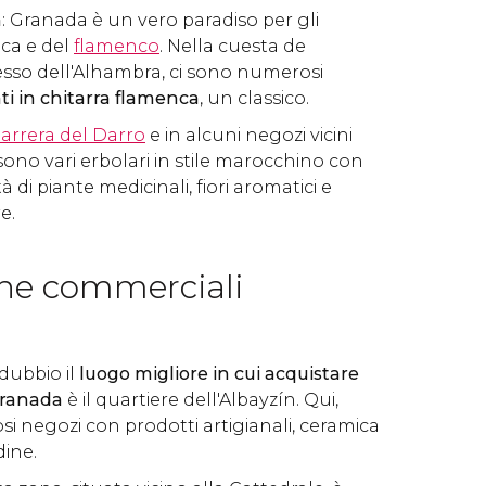
a
: Granada è un vero paradiso per gli
ca e del
flamenco
. Nella cuesta de
esso dell'Alhambra, ci sono numerosi
ti in chitarra flamenca
, un classico.
arrera del Darro
e in alcuni negozi vicini
sono vari erbolari in stile marocchino con
 di piante medicinali, fiori aromatici e
re.
one commerciali
 dubbio il
luogo migliore in cui acquistare
 Granada
è il quartiere dell'Albayzín. Qui,
i negozi con prodotti artigianali, ceramica
ine.