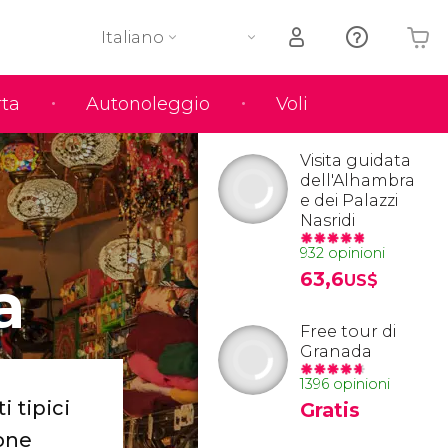
Italiano
rta
Autonoleggio
Voli
Il tuo carrello è vuoto
Visita guidata
dell'Alhambra
e dei Palazzi
Nasridi
932 opinioni
a
63,6
US$
Free tour di
Granada
1396 opinioni
i tipici
Gratis
zone