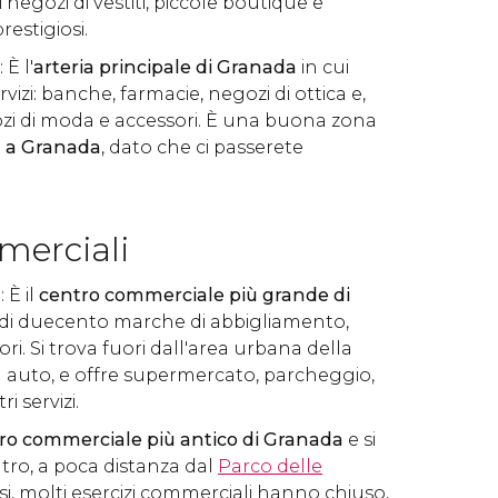
 negozi di vestiti, piccole boutique e
restigiosi.
: È l'
arteria principale di Granada
in cui
ervizi: banche, farmacie, negozi di ottica e,
zi di moda e accessori. È una buona zona
g a Granada
, dato che ci passerete
merciali
g
: È il
centro commerciale più grande di
ù di duecento marche di abbigliamento,
ori. Si trova fuori dall'area urbana della
 in auto, e offre supermercato, parcheggio,
ri servizi.
ro commerciale più antico di Granada
e si
tro, a poca distanza dal
Parco delle
risi, molti esercizi commerciali hanno chiuso,