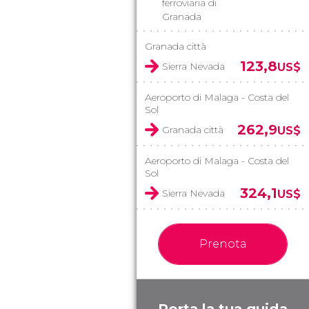
ferroviaria di
Granada
Granada città
123,8
Sierra Nevada
US$
Aeroporto di Malaga - Costa del
Sol
262,9
Granada città
US$
Aeroporto di Malaga - Costa del
Sol
324,1
Sierra Nevada
US$
Prenota