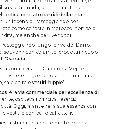
a zona, situata vicino alla Cattedrale, è
l suk di Granada, poiché mantiene
ll'
antico mercato nasridi della seta
,
in un incendio. Passeggiando per
ntirete come se foste in Marocco, non solo
vendita, ma anche per i venditori.
: Passeggiando lungo le rive del Darro,
i souvenir con calamite, prodotti in cuoio
i di Granada
.
esta zona divisa tra Calderería Vieja e
 troverete negozi di cosmetica naturale,
, sale da tè e
vestiti
‘hippie’
.
cos
: è la
via commerciale per eccellenza di
ente, ospitava i principali esercizi
 città. Oggi, mantiene la sua essenza con
 e vestiti e con bar e caffetterie.
uesta strada del centro molto vicina al