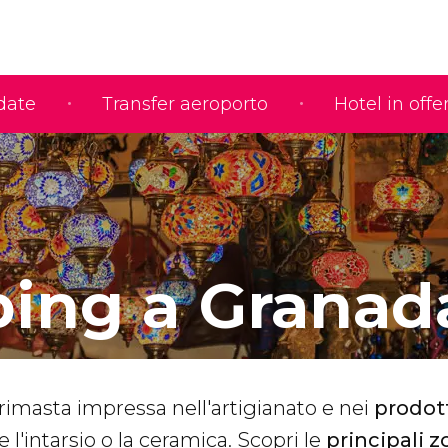
idate
Transfer aeroporto
Hotel in offe
ing a Granad
 rimasta impressa nell'artigianato e nei
prodott
 l'intarsio o la ceramica. Scopri le
principali 