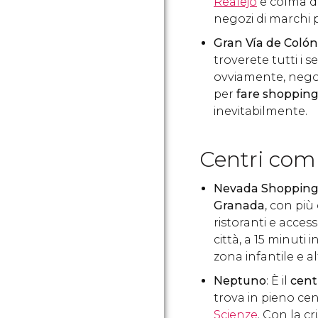
Realejo
è colma di
negozi di marchi p
Gran Vía de Colón
troverete tutti i s
ovviamente, nego
per
fare shoppin
inevitabilmente.
Centri com
Nevada Shoppin
Granada
, con pi
ristoranti e access
città, a 15 minuti
zona infantile e alt
Neptuno
: È il
cent
trova in pieno cen
Scienze
. Con la c