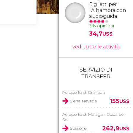
Biglietti per
l'Alhambra con
audioguida
318 opinioni
34,7
US$
vedi tutte le attività
SERVIZIO DI
TRANSFER
Aeroporto di Granada
155
Sierra Nevada
US$
Aeroporto di Malaga - Costa del
Sol
262,9
Stazione
US$