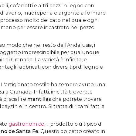
ili, cofanetti e altri pezzi in legno con
 di avorio, madreperla o argento a formare
processo molto delicato nel quale ogni
a mano per essere incastrato nel pezzo
esso modo che nel resto dell'Andalusia, i
 oggetto imprescindibile per qualunque
 di Granada. La varietà è infinita, e
tagli fabbricati con diversi tipi di legno e
: L'artigianato tessile ha sempre avuto una
a Granada. Infatti, in città troverete
di scialli e
mantillas
che potrete trovare
bayzín e in centro. Si tratta di ricami fatti a
bito
gastronomico
, il prodotto più tipico di
no de Santa Fe
. Questo dolcetto creato in