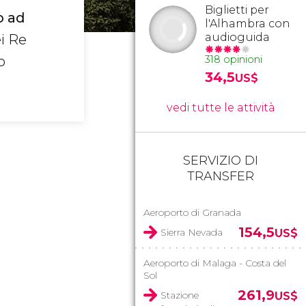
Biglietti per
o ad
l'Alhambra con
audioguida
i Re
o
318 opinioni
34,5
US$
vedi tutte le attività
SERVIZIO DI
TRANSFER
Aeroporto di Granada
154,5
Sierra Nevada
US$
Aeroporto di Malaga - Costa del
Sol
261,9
Stazione
US$