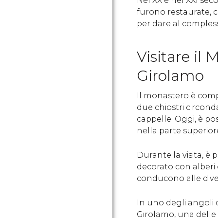
Nel XX e nel XXI seco
furono restaurate, c
per dare al compless
Visitare il
Girolamo
Il monastero è com
due chiostri circon
cappelle. Oggi, è poss
nella parte superio
Durante la visita, è p
decorato con alberi 
conducono alle dive
In uno degli angoli 
Girolamo, una delle p