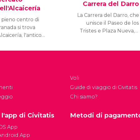
Carrera del Darro
ell'Alcaicería
La Carrera del Darro, che
 pieno centro di
unisce il Paseo de los
ranada si trova
Tristes e Plaza Nueva, è
Alcaicería, l'antico
uno dei luoghi più
rcato della seta.
affascinanti di Granada,
opri questo reticolo di
dove storia, architettura
radine colme di storia e
e natura si fondono.
 fascino dove troverai
na moltitudine di
Voli
odotti.
menti
Guide di viaggio di Civitatis
eggio
Chi siamo?
 l'app di Civitatis
Metodi di pagament
iOS App
Android App