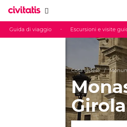
Guida di viaggio
Escursioni e visite gu
Cosa vedere
Monumen
Monas
Girol