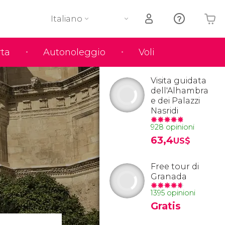
Italiano
rta
Autonoleggio
Voli
Il tuo carrello è vuoto
Visita guidata
dell'Alhambra
e dei Palazzi
Nasridi
928 opinioni
63,4
US$
Free tour di
Granada
1395 opinioni
Gratis