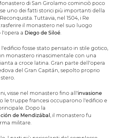
Monastero di San Girolamo cominciò poco
se uno dei fatti storici più importanti della
a Reconquista. Tuttavia, nel 1504, i Re
 trasferire il monastero nel suo luogo
o l'opera a
Diego de Siloé
.
l'edificio fosse stato pensato in stile gotico,
fu un monastero rinascimentale con una
anta a croce latina. Gran parte dell'opera
vedova del Gran Capitán, sepolto proprio
stero.
ni, visse nel monastero fino all'
invasione
o le truppe francesi occuparono l'edificio e
principale. Dopo la
ción de Mendizábal
, il monastero fu
erma militare.