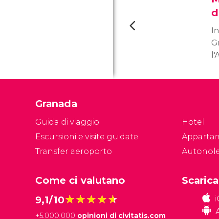
d
In
G
l'
me
Sc
st
Granada
di
u
Guida di viaggio
Hotel
pr
Escursioni e visite guidate
Apparta
Transfer aeroporto
Autonol
Come ci valutano
Scarica
★★★★★
★★★★★
9,1/10
+
5.000.000
opinioni di civitatis.com