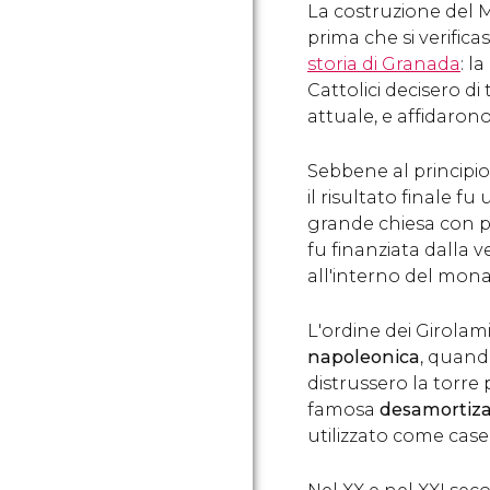
La costruzione del 
prima che si verificas
storia di Granada
: l
Cattolici decisero di
attuale, e affidaron
Sebbene al principio 
il risultato finale 
grande chiesa con pi
fu finanziata dalla 
all'interno del mona
L'ordine dei Girolami
napoleonica
, quand
distrussero la torre 
famosa
desamortiza
utilizzato come cas