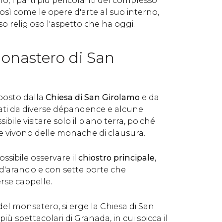
lo, l parti più pericolanti del complesso
osì come le opere d'arte al suo interno,
o religioso l'aspetto che ha oggi.
 Monastero di San
posto dalla
Chiesa di San Girolamo
e da
dati da diverse dépandence e alcune
ibile visitare solo il piano terra, poiché
re vivono delle monache di clausura.
ossibile osservare il
chiostro principale
,
d'arancio e con sette porte che
rse cappelle.
del monsatero, si erge la Chiesa di San
iù spettacolari di Granada, in cui spicca il