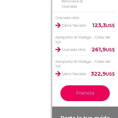
ferroviaria di
Granada
Granada città
123,3
Sierra Nevada
US$
Aeroporto di Malaga - Costa del
Sol
261,9
Granada città
US$
Aeroporto di Malaga - Costa del
Sol
322,9
Sierra Nevada
US$
Prenota