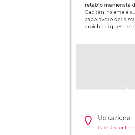
retablo manierista
d
Capitán insieme a s
capolavoro della sc
eroiche di questo n
Ubicazione
Calle Rector Lópe