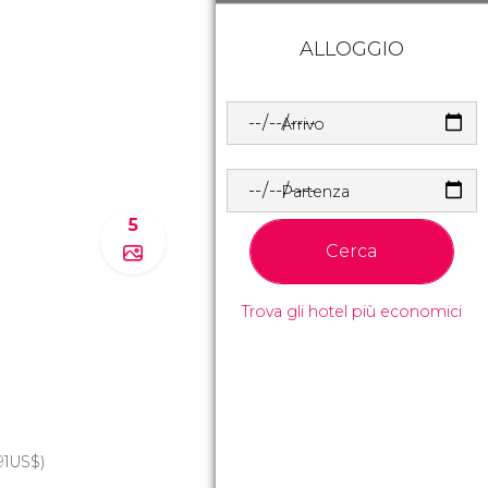
ALLOGGIO
Arrivo
Partenza
5
Cerca
Trova gli hotel più economici
91
US$
)