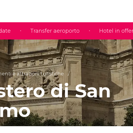
idate
Transfer aeroporto
Hotel in offe
ti e attrazioni turistiche
tero di San
amo