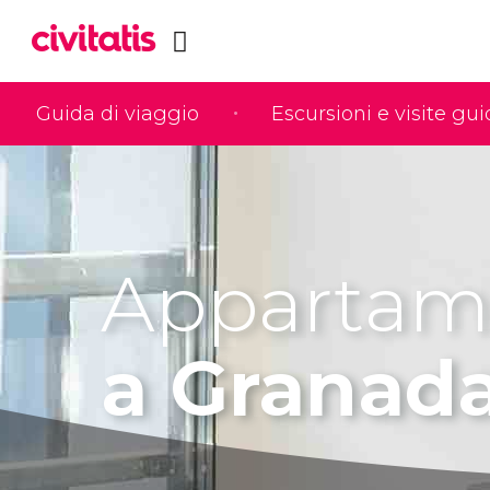
Guida di viaggio
Escursioni e visite gu
Appartam
a Granad