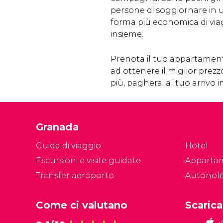
persone di soggiornare in 
forma più economica di via
insieme.
Prenota il tuo appartamento
ad ottenere il miglior prezzo
più, pagherai al tuo arrivo i
Granada
Guida di viaggio
Hotel
Escursioni e visite guidate
Apparta
Transfer aeroporto
Autonol
Come ci valutano
Scarica