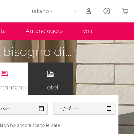
Italiano
rta
Autonoleggio
Voli
Il tuo carrello è vuoto
bisogno di...
rtamenti
Hotel
Dal
Al
Non ho ancora scelto le date