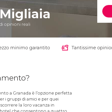
Migliaia
di opinioni reali
ezzo minimo garantito
Tantissime opinion
tamento?
nto a Granada è l’opzione perfetta
r i gruppi di amici e per quei
ascorrere la loro vacanza in
 hotel che consentono a quattro