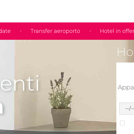
idate
Transfer aeroporto
Hotel in offe
Ho 
enti
Appa
a