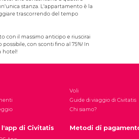
un'unica stanza. L'appartamento è la
ggiare trascorrendo del tempo
 con il massimo anticipo e riuscirai
 possibile, con sconti fino al 75%! In
n hotel!
Voli
menti
Guide di viaggio di Civitatis
eggio
Chi siamo?
 l'app di Civitatis
Metodi di pagament