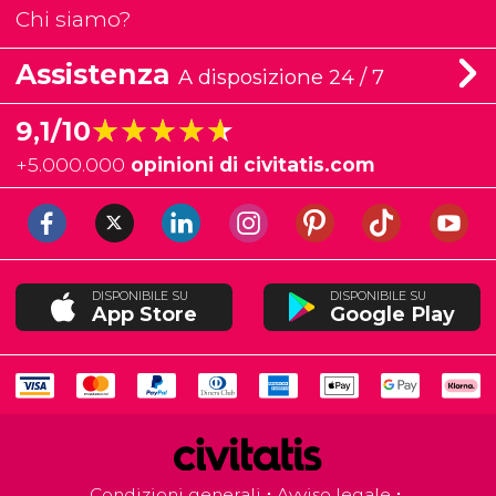
Chi siamo?
Assistenza
A disposizione 24 / 7
★★★★★
★★★★★
9,1/10
+
5.000.000
opinioni di civitatis.com
DISPONIBILE SU
DISPONIBILE SU
App Store
Google Play
Condizioni generali
Avviso legale