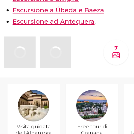
Escursione a Úbeda e Baeza
Escursione ad Antequera
.
7
Visita guidata
Free tour di
dell'Alhambra
Granada
l