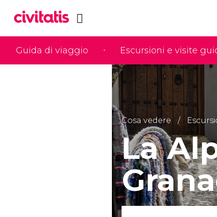
Guida di viaggio
Escursioni e visite gu
Cosa vedere
Escursi
La Alp
Grana