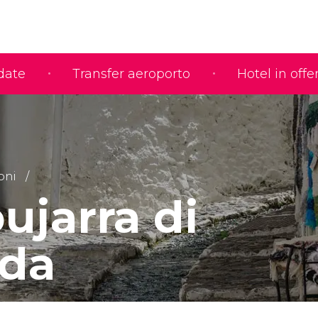
idate
Transfer aeroporto
Hotel in offe
oni
ujarra di
da