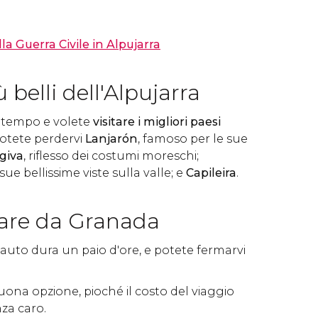
lla Guerra Civile in Alpujarra
ù belli dell'Alpujarra
 tempo e volete
visitare i migliori paesi
potete perdervi
Lanjarón
, famoso per le sue
giva
, riflesso dei costumi moreschi;
 sue bellissime viste sulla valle; e
Capileira
.
are da Granada
 in auto dura un paio d'ore, e potete fermarvi
uona opzione, pioché il costo del viaggio
za caro.