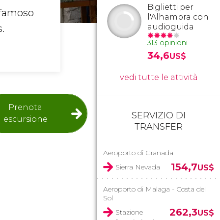
Biglietti per
famoso
l'Alhambra con
audioguida
s.
313 opinioni
34,6
US$
vedi tutte le attività
Prenota
SERVIZIO DI
escursione
TRANSFER
Aeroporto di Granada
154,7
Sierra Nevada
US$
Aeroporto di Malaga - Costa del
Sol
262,3
Stazione
US$