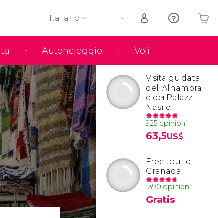
Italiano
rta
Autonoleggio
Voli
Il tuo carrello è vuoto
Visita guidata
dell'Alhambra
e dei Palazzi
Nasridi
925 opinioni
63,5
US$
Free tour di
Granada
1390 opinioni
Gratis