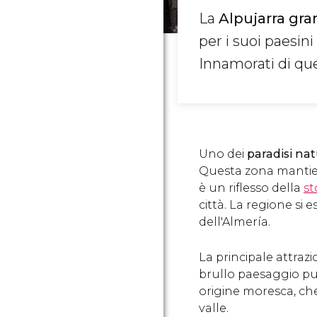
La
Alpujarra gra
per i suoi paesini 
Innamorati di qu
Uno dei
paradisi nat
Questa zona mantien
è un riflesso della
st
città. La regione si 
dell'Almería.
La principale attraz
brullo paesaggio pun
origine moresca, che
valle.