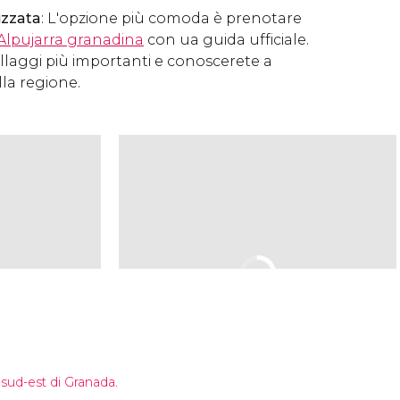
izzata
: L'opzione più comoda è prenotare
'Alpujarra granadina
con ua guida ufficiale.
illaggi più importanti e conoscerete a
lla regione.
 sud-est di Granada.