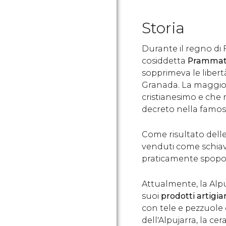
Storia
Durante il regno di 
cosiddetta
Prammati
sopprimeva le libertà
Granada. La maggior
cristianesimo e che r
decreto nella famo
Come risultato delle 
venduti come schiav
praticamente spopo
Attualmente, la Alpuj
suoi
prodotti artigia
con tele e pezzuole di
dell'Alpujarra, la ce