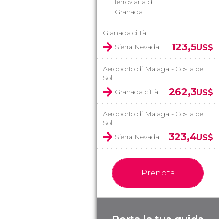
ferroviaria di
Granada
Granada città
123,5
Sierra Nevada
US$
Aeroporto di Malaga - Costa del
Sol
262,3
Granada città
US$
Aeroporto di Malaga - Costa del
Sol
323,4
Sierra Nevada
US$
Prenota