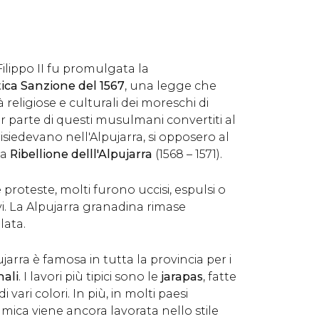
Filippo II fu promulgata la
ca Sanzione del 1567
, una legge che
 religiose e culturali dei moreschi di
 parte di questi musulmani convertiti al
isiedevano nell'Alpujarra, si opposero al
sa
Ribellione delll'Alpujarra
(1568 – 1571).
proteste, molti furono uccisi, espulsi o
i. La Alpujarra granadina rimase
lata.
arra è famosa in tutta la provincia per i
nali
. I lavori più tipici sono le
jarapas
, fatte
 vari colori. In più, in molti paesi
ramica viene ancora lavorata nello stile