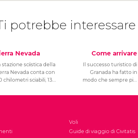
Ti potrebbe interessare
ierra Nevada
Come arrivare
 stazione sciistica della
Il successo turistico di
ierra Nevada conta con
Granada ha fatto in
0 chilometri sciabili, 131
modo che sempre più
ste e 21 impianti di
viaggiatori si rechino alla
salita, e la sua vicinanza
città dell'Alhambra.
 Granada la rende una
Scopri come arrivare a
estinazione
Granada in aereo, auto,
prescindibile per gli
treno o autobus.
Voli
manti della neve.
menti
Guide di viaggio di Civitatis