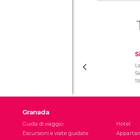
S
La
S
11
pi
ri
a
Granada
d
im
Guida di viaggio
Hotel
a
Escursioni e visite guidate
Apparta