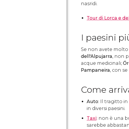
nasridi.
Tour di Lorca e de
I paesini pi
Se non avete molto
dell'Alpujarra
, non 
acque medicinali;
Ór
Pampaneira
, con se
Come arriv
Auto
: Il tragitto
in diversi paesini.
Taxi
: non è una b
sarebbe abbastan