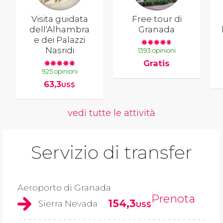
Visita guidata
Free tour di
dell'Alhambra
Granada
e dei Palazzi
Nasridi
1393 opinioni
Gratis
925 opinioni
63,3
US$
vedi tutte le attività
Servizio di transfer
Aeroporto di Granada
Prenota
154,3
Sierra Nevada
US$