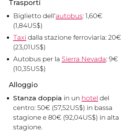
Trasporti
Biglietto dell'
autobus
: 1,60
€
(1,84
US$
)
Taxi
dalla stazione ferroviaria: 20
€
(23,01
US$
)
Autobus per la
Sierra Nevada
: 9
€
(10,35
US$
)
Alloggio
Stanza doppia
in un
hotel
del
centro: 50
€
(57,52
US$
) in bassa
stagione e 80
€
(92,04
US$
) in alta
stagione.