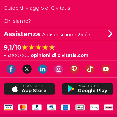
Guide di viaggio di Civitatis
Chi siamo?
Assistenza
A disposizione 24 / 7
★★★★★
★★★★★
9,1/10
+
5.000.000
opinioni di civitatis.com
DISPONIBILE SU
DISPONIBILE SU
App Store
Google Play