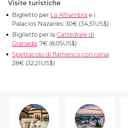
Visite turistiche
Biglietto per
La Alhambra
e i
Palacios Nazaríes: 30
€
(34,51
US$
)
Biglietto per la
Cattedrale di
Granada
: 7
€
(8,05
US$
)
Spettacolo di flamenco con cena
:
28
€
(32,21
US$
)