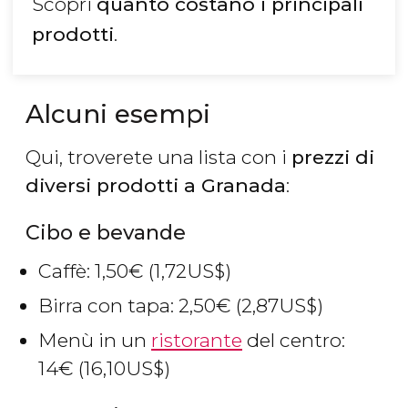
Scopri
quanto costano i principali
prodotti
.
Alcuni esempi
Qui, troverete una lista con i
prezzi di
diversi prodotti a Granada
:
Cibo e bevande
Caffè: 1,50
€
(1,72
US$
)
Birra con tapa: 2,50
€
(2,87
US$
)
Menù in un
ristorante
del centro:
14
€
(16,10
US$
)